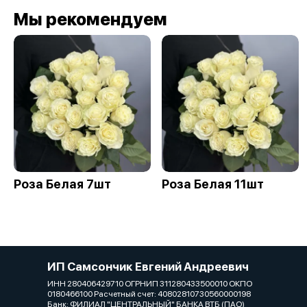
Мы рекомендуем
Роза Белая 7шт
Роза Белая 11шт
ИП Самсончик Евгений Андреевич
ИНН 280406429710 ОГРНИП 311280433500010 ОКПО
0180466100 Расчетный счет: 40802810730560000198
Банк: ФИЛИАЛ "ЦЕНТРАЛЬНЫЙ" БАНКА ВТБ (ПАО)