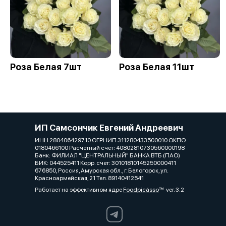
Роза Белая 7шт
Роза Белая 11шт
ИП Самсончик Евгений Андреевич
ИНН 280406429710 ОГРНИП 311280433500010 ОКПО
0180466100 Расчетный счет: 40802810730560000198
Банк: ФИЛИАЛ "ЦЕНТРАЛЬНЫЙ" БАНКА ВТБ (ПАО)
БИК: 044525411 Корр. счет: 30101810145250000411
676850, Россия, Амурская обл., г. Белогорск, ул.
Красноармейская, 21 Тел. 89140412541
Работает на эффективном ядре
Foodpicásso
ver. 3.2