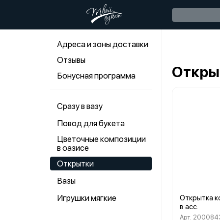
Адреса и зоны доставки
Отзывы
Откры
Бонусная программа
Сразу в вазу
Повод для букета
Цветочные композиции
в оазисе
Открытки
Вазы
Игрушки мягкие
Открытка к
в асс.
Арт. 20008