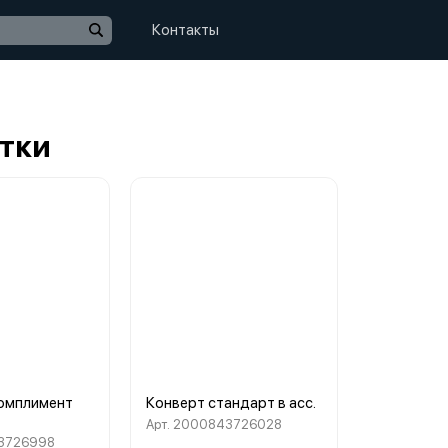
Контакты
тки
омплимент
Конверт стандарт в асс.
Арт. 2000843726028
43726998