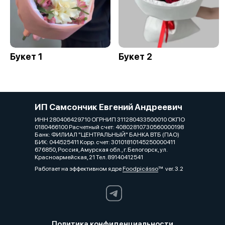
Букет 1
Букет 2
ИП Самсончик Евгений Андреевич
ИНН 280406429710 ОГРНИП 311280433500010 ОКПО
0180466100 Расчетный счет: 40802810730560000198
Банк: ФИЛИАЛ "ЦЕНТРАЛЬНЫЙ" БАНКА ВТБ (ПАО)
БИК: 044525411 Корр. счет: 30101810145250000411
676850, Россия, Амурская обл., г. Белогорск, ул.
Красноармейская, 21 Тел. 89140412541
Работает на эффективном ядре
Foodpicásso
ver. 3.2
Политика конфиденциальности